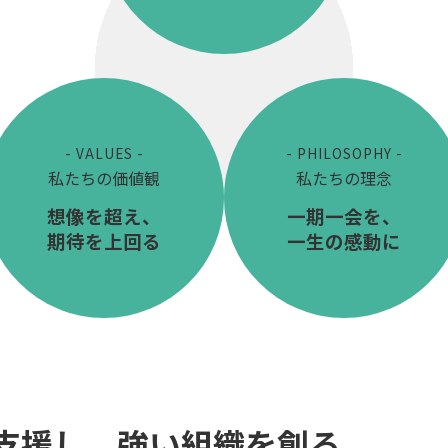
- VALUES -
- PHILOSOPHY -
私たちの価値観
私たちの理念
想像を超え、
一期一会を、
期待を上回る
一生の感動に
支援し、強い組織を創る