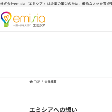
コ
ナ
株式会社emisia（エミシア ）は企業の繁栄のため、優秀な人材を育
ン
ビ
テ
ゲ
ン
ー
ツ
シ
へ
ョ
ス
ン
キ
に
ッ
移
プ
動
TOP
会社概要
エミシアへの想い