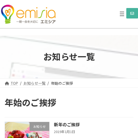
コ
ナ
ン
ビ
テ
ゲ
ン
ー
ツ
シ
へ
ョ
ス
ン
キ
に
ッ
移
お知らせ一覧
プ
動
TOP
お知らせ一覧
年始のご挨拶
年始のご挨拶
新年のご挨拶
お知らせ
2019年1月1日